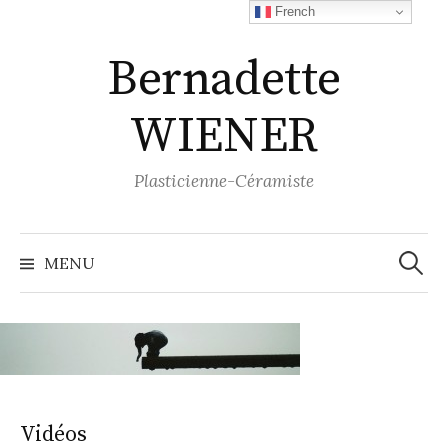
Aller
French
au
Bernadette
contenu
WIENER
Plasticienne-Céramiste
Recher
MENU
Vidéos