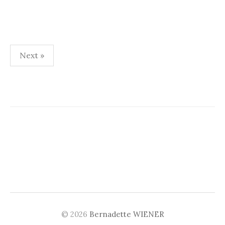
Pagination
Next »
des
publications
© 2026
Bernadette WIENER