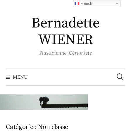
Aller
French
au
Bernadette
contenu
WIENER
Plasticienne-Céramiste
Recher
MENU
Catégorie :
Non classé